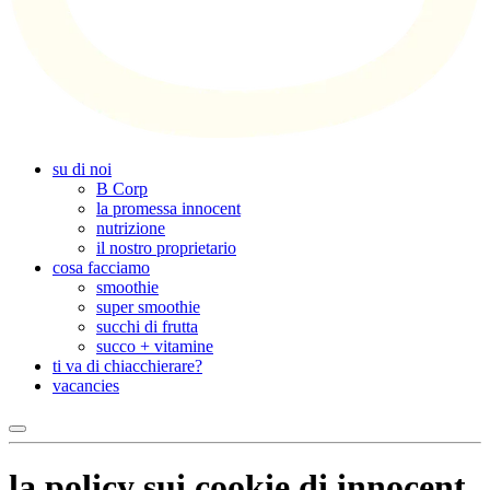
su di noi
B Corp
la promessa innocent
nutrizione
il nostro proprietario
cosa facciamo
smoothie
super smoothie
succhi di frutta
succo + vitamine
ti va di chiacchierare?
vacancies
la policy sui cookie di innocent