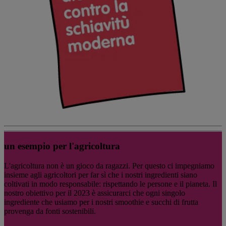
un esempio per l'agricoltura
L'agricoltura non è un gioco da ragazzi. Per questo ci impegniamo
insieme agli agricoltori per far sì che i nostri ingredienti siano
coltivati in modo responsabile: rispettando le persone e il pianeta. Il
nostro obiettivo per il 2023 è assicurarci che ogni singolo
ingrediente che usiamo per i nostri smoothie e succhi di frutta
provenga da fonti sostenibili.