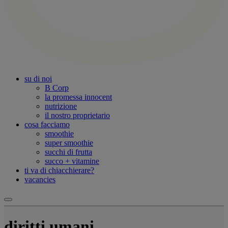
su di noi
B Corp
la promessa innocent
nutrizione
il nostro proprietario
cosa facciamo
smoothie
super smoothie
succhi di frutta
succo + vitamine
ti va di chiacchierare?
vacancies
diritti umani