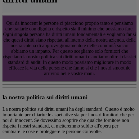
Qui da innocent le persone ci piacciono proprio tanto e pensiamo
che trattarle con dignità e rispetto sia il minimo che possiamo fare.
Ogni singola persona ha diritti umani fondamentali e vogliamo far sì
che questi diritti siano rispettati all'interno della nostra azienda, della
nostra catena di approvvigionamento e delle comunità su cui
abbiamo un impatto. Per questo scegliamo solo fornitori che
rispettano la nostra politica sui diritti umani e andiamo oltre i classici
standard di audit. In questo modo possiamo migliorare in modo
efficace la vita delle persone che fanno sì che i nostri smoothie
arrivino nelle vostre mani.
la nostra politica sui diritti umani
La nostra politica sui diritti umani ha degli standard. Questo è molto
importante per chiarire le aspettative sia per i nostri fornitori che per
noi di innocent. Se dovessimo scoprire che qualche fornitore non
rispetta i nostri standard, ci metteremmo subito all'opera per
cambiare le cose e proteggere le persone coinvolte.