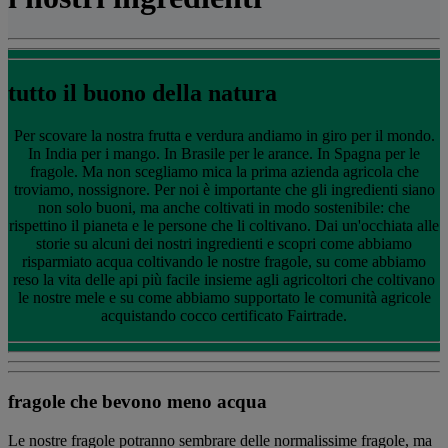
tutto il buono della natura
Per scovare la nostra frutta e verdura andiamo in giro per il mondo.
In India per i mango. In Brasile per le arance. In Spagna per le
fragole. Ma non scegliamo mica la prima azienda agricola che
troviamo, nossignore. Per noi è importante che gli ingredienti siano
non solo buoni, ma anche coltivati in modo sostenibile: che
rispettino il pianeta e le persone che li coltivano. Dai un'occhiata alle
storie su alcuni dei nostri ingredienti e scopri come abbiamo
risparmiato acqua coltivando le nostre fragole, su come abbiamo
reso la vita delle api più facile insieme agli agricoltori che coltivano
le nostre mele e su come abbiamo supportato le comunità agricole
acquistando cocco certificato Fairtrade.
fragole che bevono meno acqua
Le nostre fragole potranno sembrare delle normalissime fragole, ma