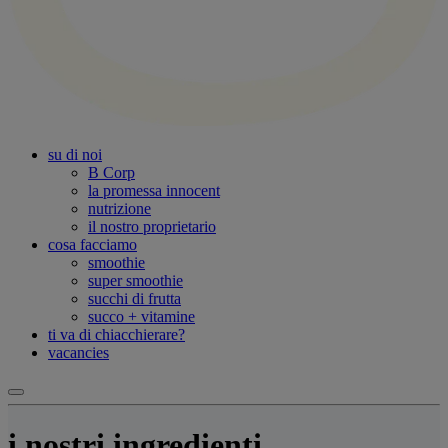
su di noi
B Corp
la promessa innocent
nutrizione
il nostro proprietario
cosa facciamo
smoothie
super smoothie
succhi di frutta
succo + vitamine
ti va di chiacchierare?
vacancies
i nostri ingredienti